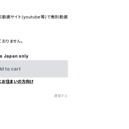
S動画サイト(youtube等)で教則動画
。
ておりません。
to Japan only
d to cart
にお住まいの方向け
通報する