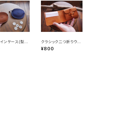
インケース(型紙
クラシック二つ折りウォ
ファイル)
レット(型紙PDFファイ
0
¥800
ル)