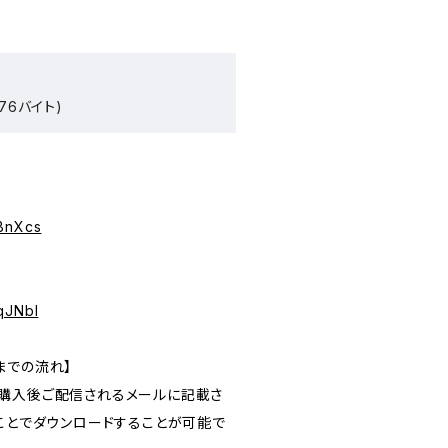
76バイト)
JBnXcs
qJNbI
までの流れ】
購入後ご配信されるメールに記載さ
ることでダウンロードすることが可能で