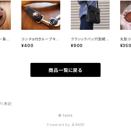
ー長財
コンチョ付きループキー
クラシックバッグ(型紙P
丸型コ
イル)
ホルダー(型紙PDFファ
DFファイル)
PDF
¥400
¥900
¥35
イル)
商品一覧に戻る
づく表記
© tools
Powered by