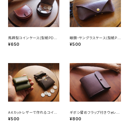
馬蹄型コインケース(型紙PDFフ
眼鏡・サングラスケース(型紙PD
ァイル)
Fファイル)
¥650
¥500
A4カットレザーで作れるコイン
ギボシ留めフラップ付きウォレッ
ケース(型紙PDFファイル)
ト(型紙PDFファイル)
¥500
¥800