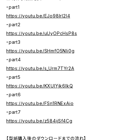
・part1
https://youtu.be/EJo98Irl2I4
・part2
https://youtu.be/uUyOPcHsP8s
・part3
https://youtu.be/SHmfO5Nli0g
・part4
https://youtu.be/s_Urm7TYr2A
・part5
https://youtu.be/KXUlYjk6lkQ
・part6
https://youtu.be/FSn1RNExAio
・part7
https://youtu.be/z584ijSf4Cg
【型紙購入後のダウンロードまでの流れ】