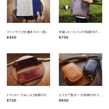
フリーサイズ文庫本カバー(型紙
外縫いトートバッグ(型紙PDFフ
PDFファイル)
ァイル)
¥450
¥700
トラッカーウォレット(型紙PDFフ
スクエア型ポーチ(型紙PDFファ
ァイル)
イル)
¥700
¥800