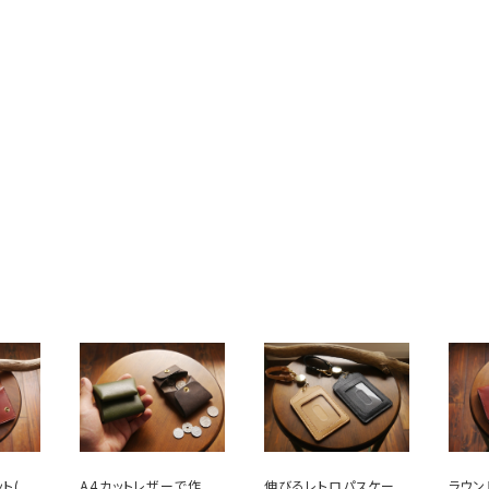
ト(型
A4カットレザーで作れ
伸びるレトロパスケース
ラウン