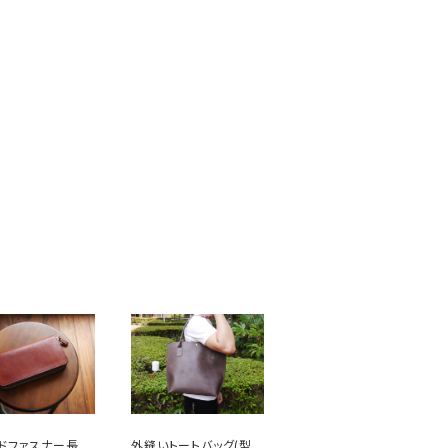
ドファスナー長財
外縫いトートバッグ(型